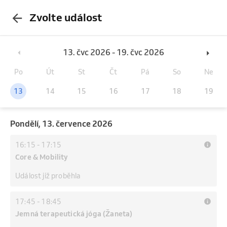
Zvolte událost
13. čvc 2026 - 19. čvc 2026
Po
Út
St
Čt
Pá
So
Ne
13
14
15
16
17
18
19
pondělí, 13. července 2026
16:15
-
17:15
Core & Mobility
Událost již proběhla
17:45
-
18:45
Jemná terapeutická jóga (Žaneta)