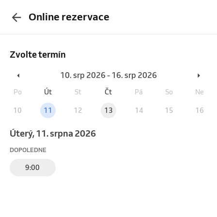
Online rezervace
Zvolte termín
10. srp 2026 - 16. srp 2026
Po
Út
St
Čt
Pá
So
Ne
10
11
12
13
14
15
16
úterý, 11. srpna 2026
DOPOLEDNE
9:00