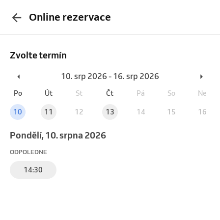
Online rezervace
Zvolte termín
10. srp 2026 - 16. srp 2026
Po
Út
St
Čt
Pá
So
Ne
10
11
12
13
14
15
16
pondělí, 10. srpna 2026
ODPOLEDNE
14:30