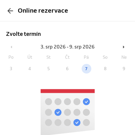
Online rezervace
Zvolte termín
3. srp 2026 - 9. srp 2026
Po
Út
St
Čt
Pá
So
Ne
3
4
5
6
7
8
9