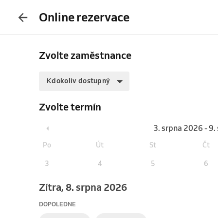
Online rezervace
Zvolte zaměstnance
Kdokoliv dostupný
Zvolte termín
3. srpna 2026 - 9
Po
Út
St
Čt
3
4
5
6
Zítra, 8. srpna 2026
DOPOLEDNE