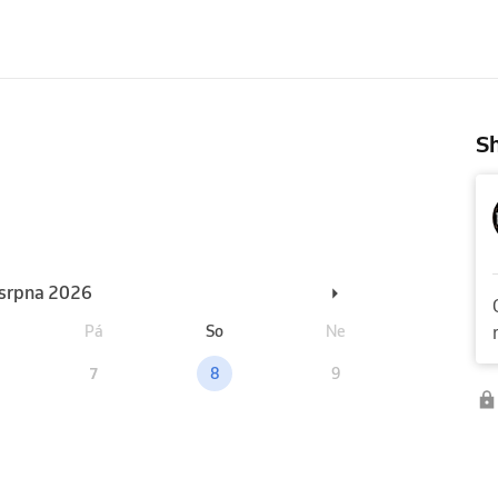
Sh
. srpna 2026
Pá
So
Ne
7
8
9