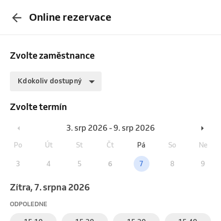
Online rezervace
Zvolte zaměstnance
Kdokoliv dostupný
Zvolte termín
3. srp 2026 - 9. srp 2026
Po
Út
St
Čt
Pá
So
Ne
3
4
5
6
7
8
9
Zítra, 7. srpna 2026
ODPOLEDNE