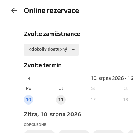
Online rezervace
Zvolte zaměstnance
Kdokoliv dostupný
Zvolte termín
10. srpna 2026 - 1
Po
Út
St
Čt
10
11
12
13
Zítra, 10. srpna 2026
ODPOLEDNE