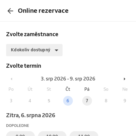
Online rezervace
Zvolte zaměstnance
Kdokoliv dostupný
Zvolte termín
3. srp 2026 - 9. srp 2026
Po
Út
St
Čt
Pá
So
Ne
3
4
5
6
7
8
9
Zítra, 6. srpna 2026
DOPOLEDNE