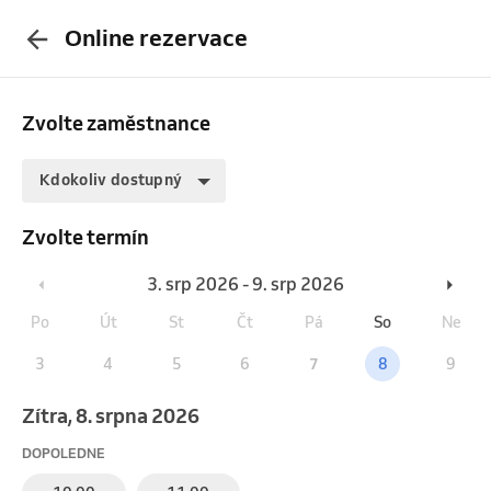
Online rezervace
Zvolte zaměstnance
Kdokoliv dostupný
Zvolte termín
3. srp 2026 - 9. srp 2026
Po
Út
St
Čt
Pá
So
Ne
3
4
5
6
7
8
9
Zítra, 8. srpna 2026
DOPOLEDNE