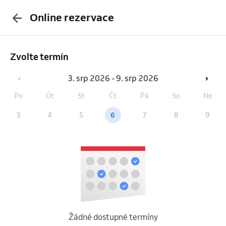
Online rezervace
Zvolte termín
3. srp 2026 - 9. srp 2026
Po
Út
St
Čt
Pá
So
Ne
3
4
5
6
7
8
9
Žádné dostupné termíny