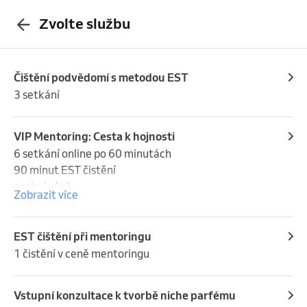
Zvolte službu
Čištění podvědomí s metodou EST
3 setkání
VIP Mentoring: Cesta k hojnosti
6 setkání online po 60 minutách

90 minut EST čistění 

osobní vůně 

Zobrazit více
mindfulness praxe 

work and life balance
EST čištění při mentoringu
1 čistění v ceně mentoringu
Vstupní konzultace k tvorbě niche parfému