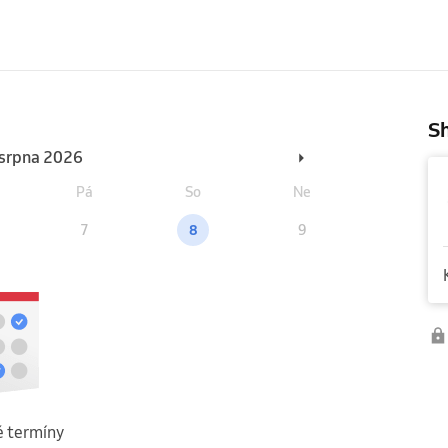
Sh
. srpna 2026
Pá
So
Ne
7
8
9
 termíny