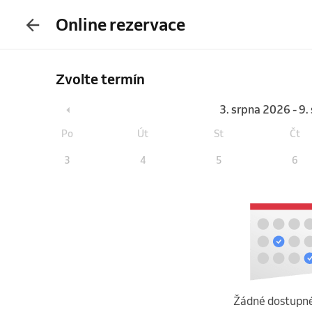
Online rezervace
Zvolte termín
3. srpna 2026 - 9
Po
Út
St
Čt
3
4
5
6
Žádné dostupné