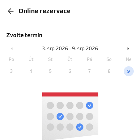
Online rezervace
Zvolte termín
3. srp 2026 - 9. srp 2026
Po
Út
St
Čt
Pá
So
Ne
3
4
5
6
7
8
9