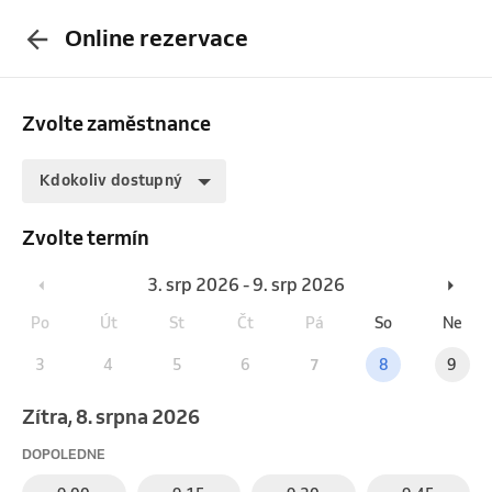
Online rezervace
Zvolte zaměstnance
Kdokoliv dostupný
Zvolte termín
3. srp 2026 - 9. srp 2026
Po
Út
St
Čt
Pá
So
Ne
3
4
5
6
7
8
9
Zítra, 8. srpna 2026
DOPOLEDNE