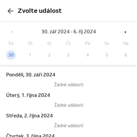
Zvolte událost
30. zář 2024 - 6. říj 2024
Po
Út
St
Čt
Pá
So
Ne
30
1
2
3
4
5
6
pondělí, 30. září 2024
Žádné události
úterý, 1. října 2024
Žádné události
středa, 2. října 2024
Žádné události
čtvrtek, 3. října 2024