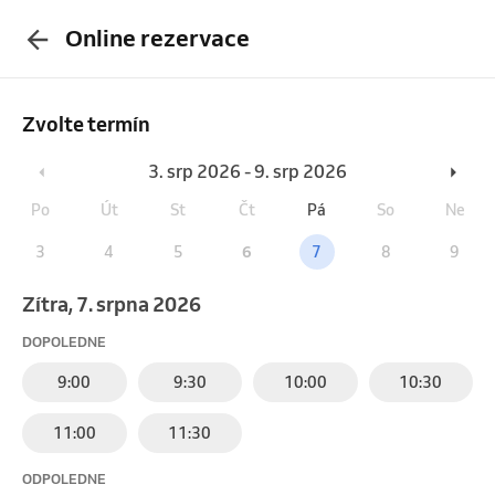
Online rezervace
Zvolte termín
3. srp 2026 - 9. srp 2026
Po
Út
St
Čt
Pá
So
Ne
3
4
5
6
7
8
9
Zítra, 7. srpna 2026
DOPOLEDNE
9:00
9:30
10:00
10:30
11:00
11:30
ODPOLEDNE