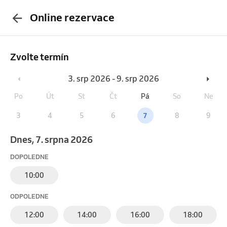
Online rezervace
Zvolte termín
3. srp 2026 - 9. srp 2026
Po
Út
St
Čt
Pá
So
Ne
3
4
5
6
7
8
9
Dnes, 7. srpna 2026
DOPOLEDNE
10:00
ODPOLEDNE
12:00
14:00
16:00
18:00