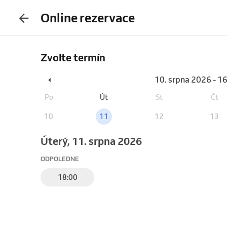
Online rezervace
Zvolte termín
10. srpna 2026 - 1
Po
Út
St
Čt
10
11
12
13
úterý, 11. srpna 2026
ODPOLEDNE
18:00