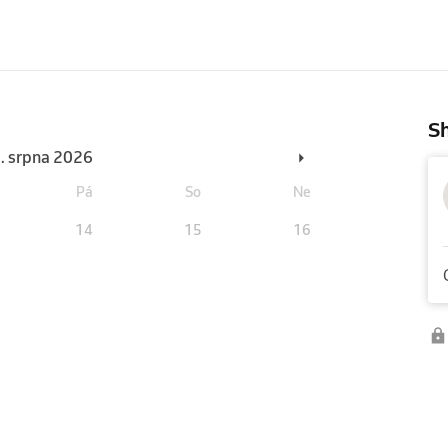
Sh
6. srpna 2026
Pá
So
Ne
14
15
16