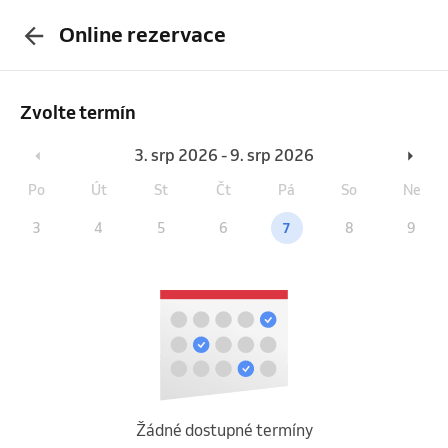
Online rezervace
Zvolte termín
3. srp 2026 - 9. srp 2026
Po
Út
St
Čt
Pá
So
Ne
3
4
5
6
7
8
9
Žádné dostupné termíny