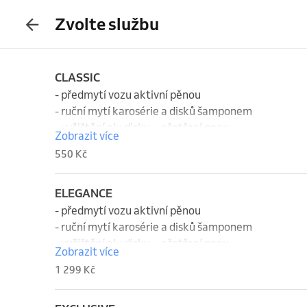
Zvolte službu
CLASSIC
- předmytí vozu aktivní pěnou

- ruční mytí karosérie a disků šamponem

- vyčištění alu disku + ošetření pneu

Zobrazit více
- ruční vysušení karoserie včetně prahů a vnitřních h
550 Kč
- vyleštění oken a zrcátek
ELEGANCE
- předmytí vozu aktivní pěnou

- ruční mytí karosérie a disků šamponem

- vyčištění alu disku + ošetření pneu

Zobrazit více
- ruční vysušení karoserie včetně prahů a vnitřních h
1 299 Kč
- vyleštění oken a zrcátek

- intenzivní luxování interiéru včetně kufru vozidla
