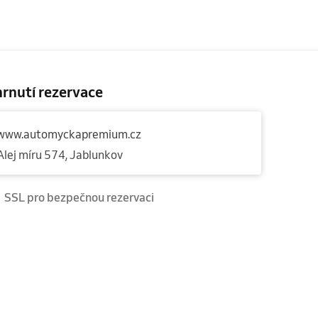
rnutí rezervace
www.automyckapremium.cz
Alej míru 574, Jablunkov
SSL pro bezpečnou rezervaci