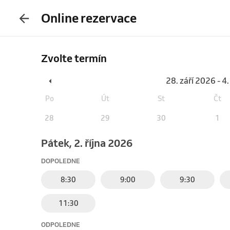
Online rezervace
Zvolte termín
28. září 2026 - 4.
Po
Út
St
Čt
28
29
30
1
pátek, 2. října 2026
DOPOLEDNE
8:30
9:00
9:30
11:30
ODPOLEDNE