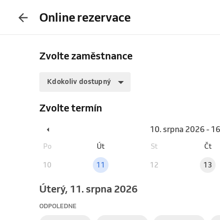
Online rezervace
Zvolte zaměstnance
Kdokoliv dostupný
Zvolte termín
10. srpna 2026 - 1
Po
Út
St
Čt
10
11
12
13
úterý, 11. srpna 2026
ODPOLEDNE