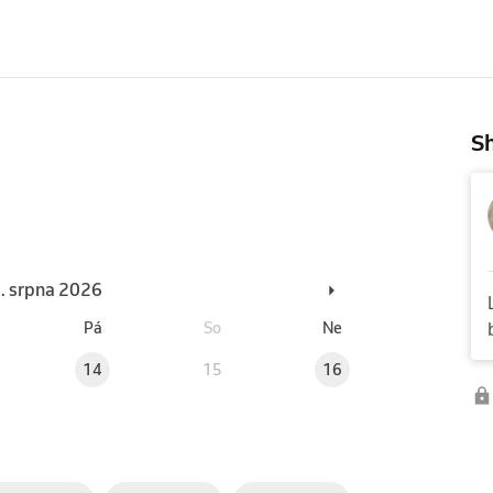
Sh
6. srpna 2026
Pá
So
Ne
14
15
16