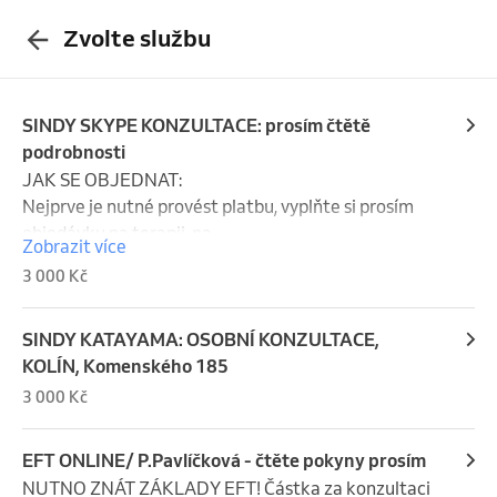
Zvolte službu
SINDY SKYPE KONZULTACE: prosím čtětě
podrobnosti
JAK SE OBJEDNAT:

Nejprve je nutné provést platbu, vyplňte si prosím 
objedávku na terapii  na 
Zobrazit více
http://eft.cz/index.php/nabidka a uhraďte dle 
3 000 Kč
platebních údajů, které vám obratem přijdou a 
potom si zarezervujte termín, nebo pošlete SMS 
(nevolejte) na 775111369 s časem který se vám 
SINDY KATAYAMA: OSOBNÍ KONZULTACE,
hodí a domluvíme se. 

KOLÍN, Komenského 185
V daný den a hodinu  volejte na skype eftsindy

3 000 Kč
NUTNO ZNÁT ZÁKLADY EFT!
EFT ONLINE/ P.Pavlíčková - čtěte pokyny prosím
NUTNO ZNÁT ZÁKLADY EFT! Částka za konzultaci 