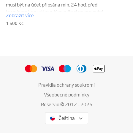
musí být na účet připsána min. 24 hod. před 
termínem konzultace. Konzultaci po provední 
Zobrazit více
rezervace uhraďte na číslo účtu 43-
1 500 Kč
4198890237/0100 . Aby byla částka připsána včas 
doporučujeme zvolit termín min. 3 dny po provední 
úhrady. V daný den a hodinu  volejte na skype 
pavla_pavlicek, nebo whatsapp 602 652 214.

NUTNO ZNÁT ZÁKLADY EFT!Děkujeme.
Pravidla ochrany soukromí
Všeobecné podmínky
Reservio © 2012 - 2026
Čeština