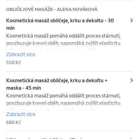
OBLIČEJOVÉ MASÁŽE - ALENA NOVÁKOVÁ
Kosmetická masáž obličeje, krku a dekoltu - 30
min
Kosmetická masáž pomáhá oddálit proces stárnutí, 
povzbuzuje krevní oběh, napomáhá zvýšit elasticitu 
kůže, odbourává stres, odstraňuje napětí. 
Zobrazit více
Nemasíruje se pouze obličej, ale také dekolt, šíje a 
550 Kč
trapézové svaly. Obličej získává svěží a odpočinutý 
vzhled.
Kosmetická masáž obličeje, krku a dekoltu +
maska - 45 min
Kosmetická masáž pomáhá oddálit proces stárnutí, 
povzbuzuje krevní oběh, napomáhá zvýšit elasticitu 
kůže, odbourává stres, odstraňuje napětí. 
Zobrazit více
Nemasíruje se pouze obličej, ale také dekolt, šíje a 
680 Kč
trapézové svaly. Obličej získává svěží a odpočinutý 
vzhled.