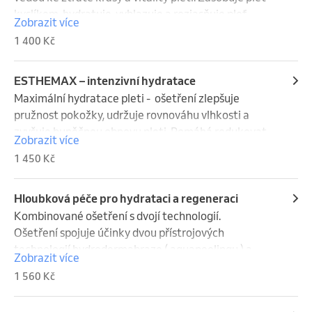
kyslíkem, hydratuje, vyhlazuje a rozjasňuje pleť. 
Zobrazit více
Délka ošetření cca 90 min.
1 400 Kč
ESTHEMAX – intenzivní hydratace
Maximální hydratace pleti -  ošetření zlepšuje 
pružnost pokožky, udržuje rovnováhu vlhkosti a 
zvyšuje buněčnou obnovu pleti. Pomáhá redukovat 
Zobrazit více
výrazové linie a vrásky. Délka ošetření cca 90 min.
1 450 Kč
Hloubková péče pro hydrataci a regeneraci
Kombinované ošetření s dvojí technologií. 

Ošetření spojuje účinky dvou přístrojových 
technologií hydrodermabraze ( aquapeelingu ) a 
Zobrazit více
ultrazvukové technologie, které se vzájemně 
1 560 Kč
doplňují a zesilují svůj efekt.