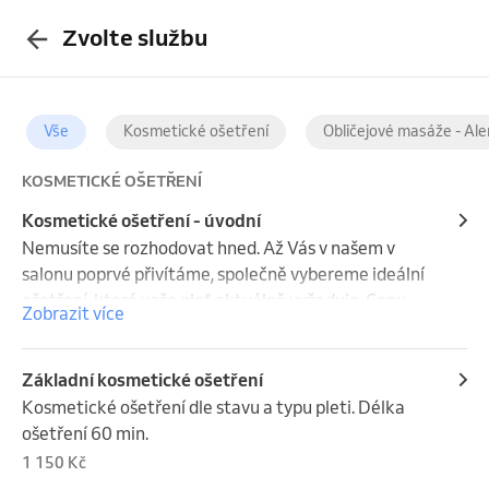
Zvolte službu
Vše
Kosmetické ošetření
Obličejové masáže - Al
KOSMETICKÉ OŠETŘENÍ
Kosmetické ošetření - úvodní
Nemusíte se rozhodovat hned. Až Vás v našem v 
salonu poprvé přivítáme, společně vybereme ideální 
ošetření, které vaše pleť aktuálně vyžaduje. Cenu 
Zobrazit více
pak určíme podle vybraného ošetření.
Základní kosmetické ošetření
Kosmetické ošetření dle stavu a typu pleti. Délka 
ošetření 60 min.
1 150 Kč