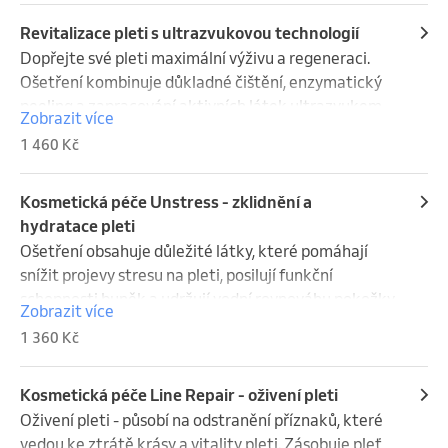
Revitalizace pleti s ultrazvukovou technologií
Dopřejte své pleti maximální výživu a regeneraci. 
Ošetření kombinuje důkladné čištění, enzymatický 
peeling a zapracování aktivních látek ultrazvukem 
Zobrazit více
do hlubších vrstev pleti. Součástí je masáž obličeje, 
1 460 Kč
krku a dekoltu, maska dle typu pleti a závěrečná 
krémová péče.
Kosmetická péče Unstress - zklidnění a
hydratace pleti
Ošetření obsahuje důležité látky, které pomáhají 
snížit projevy stresu na pleti, posilují funkční 
schopnosti buněk a udržují vodní rovnováhu pokožky. 
Zobrazit více
Účinně bojuje proti volným radikálům a tím 
1 360 Kč
zpomaluje předčasné stárnutí pleti. Délka ošetření 
cca 90 min.
Kosmetická péče Line Repair - oživení pleti
Oživení pleti - působí na odstranění příznaků, které 
vedou ke ztrátě krásy a vitality pleti. Zásobuje pleť 