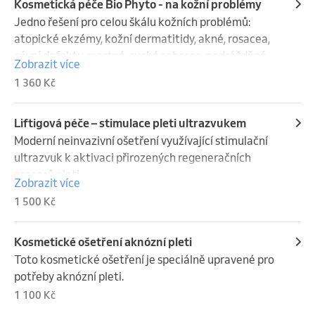
Kosmetická péče Bio Phyto - na kožní problémy
Jedno řešení pro celou škálu kožních problémů: 
atopické ekzémy, kožní dermatitidy, akné, rosacea, 
cévní defekty, mastná, suchá seborea, podrážděná 
Zobrazit více
pleť, citlivá pleť. Délka ošetření cca 90 min.
1 360 Kč
Liftigová péče – stimulace pleti ultrazvukem
Moderní neinvazivní ošetření využívající stimulační 
ultrazvuk k aktivaci přirozených regeneračních 
procesů pleti.

Zobrazit více
Pomáhá zpevnit pleť, podpořit tvorbu kolagenu a 
1 500 Kč
zlepšit její strukturu i tonus. Pleť je po ošetření 
viditelně svěžejší, hladší a působí mladistvějším 
dojmem.
Kosmetické ošetření aknózní pleti
Toto kosmetické ošetření je speciálně upravené pro 
potřeby aknózní pleti.
1 100 Kč