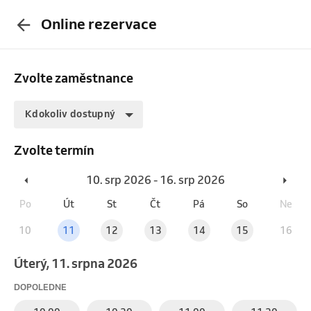
Online rezervace
Zvolte zaměstnance
Kdokoliv dostupný
Zvolte termín
10. srp 2026 - 16. srp 2026
Po
Út
St
Čt
Pá
So
Ne
10
11
12
13
14
15
16
úterý, 11. srpna 2026
DOPOLEDNE