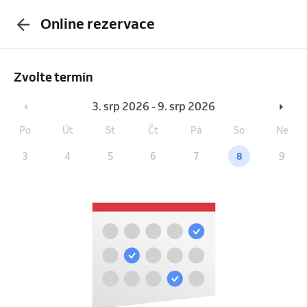
Online rezervace
Zvolte termín
3. srp 2026 - 9. srp 2026
Po
Út
St
Čt
Pá
So
Ne
3
4
5
6
7
8
9