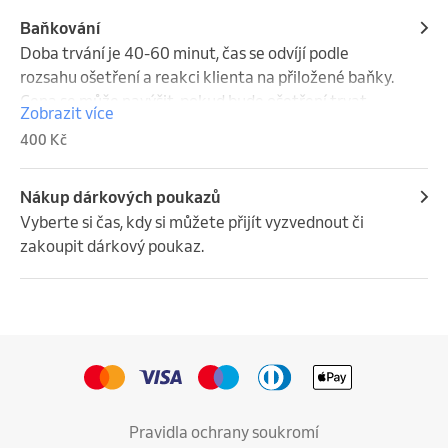
Baňkování
Doba trvání je 40-60 minut, čas se odvíjí podle 
rozsahu ošetření a reakci klienta na přiložené baňky. 
Cena se může navýšit, pokud bude ošetření trvat 
Zobrazit více
déle.
400 Kč
Nákup dárkových poukazů
Vyberte si čas, kdy si můžete přijít vyzvednout či 
zakoupit dárkový poukaz.
Pravidla ochrany soukromí