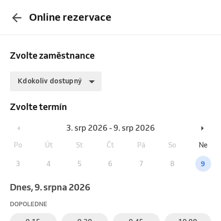
Online rezervace
Zvolte zaměstnance
Kdokoliv dostupný
Zvolte termín
3. srp 2026 - 9. srp 2026
Po
Út
St
Čt
Pá
So
Ne
3
4
5
6
7
8
9
Dnes, 9. srpna 2026
DOPOLEDNE