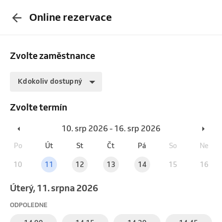
Online rezervace
Zvolte zaměstnance
Kdokoliv dostupný
Zvolte termín
10. srp 2026 - 16. srp 2026
Po
Út
St
Čt
Pá
So
Ne
10
11
12
13
14
15
16
úterý, 11. srpna 2026
ODPOLEDNE