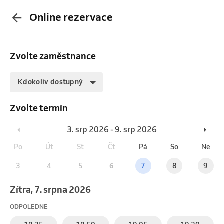
Online rezervace
Zvolte zaměstnance
Kdokoliv dostupný
Zvolte termín
3. srp 2026 - 9. srp 2026
Po
Út
St
Čt
Pá
So
Ne
3
4
5
6
7
8
9
Zítra, 7. srpna 2026
ODPOLEDNE