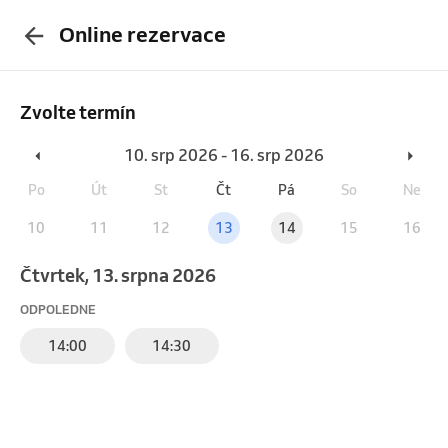
Online rezervace
Zvolte termín
10. srp 2026 - 16. srp 2026
Po
Út
St
Čt
Pá
So
Ne
10
11
12
13
14
15
16
čtvrtek, 13. srpna 2026
ODPOLEDNE
14:00
14:30