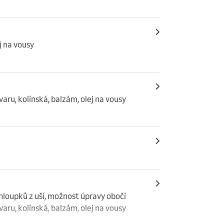
j na vousy
varu, kolínská, balzám, olej na vousy
chloupků z uší, možnost úpravy obočí

aru, kolínská, balzám, olej na vousy
