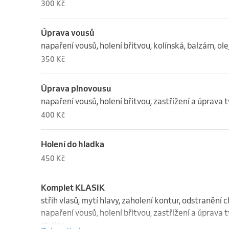
300 Kč
Úprava vousů
napaření vousů, holení břitvou, kolínská, balzám, ole
350 Kč
Úprava plnovousu
napaření vousů, holení břitvou, zastřižení a úprava t
400 Kč
Holení do hladka
450 Kč
Komplet KLASIK
střih vlasů, mytí hlavy, zaholení kontur, odstranění 
napaření vousů, holení břitvou, zastřižení a úprava tv
styling