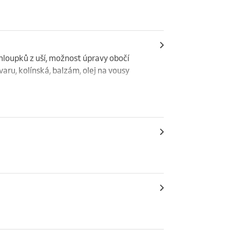
chloupků z uší, možnost úpravy obočí

aru, kolínská, balzám, olej na vousy
