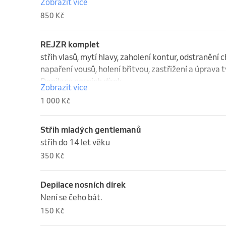
Zobrazit více
850 Kč
REJZR komplet
střih vlasů, mytí hlavy, zaholení kontur, odstranění 
napaření vousů, holení břitvou, zastřižení a úprava tv
Depilace nosních dírek

Zobrazit více
styling
1 000 Kč
Střih mladých gentlemanů
střih do 14 let věku
350 Kč
Depilace nosních dírek
Není se čeho bát.
150 Kč