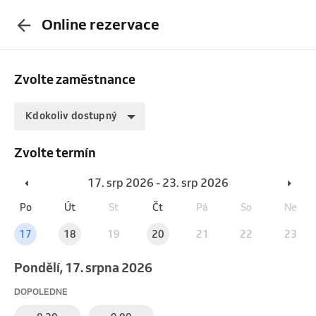
Online rezervace
Zvolte zaměstnance
Kdokoliv dostupný
Zvolte termín
17. srp 2026 - 23. srp 2026
Po
Út
St
Čt
Pá
So
Ne
17
18
19
20
21
22
23
pondělí, 17. srpna 2026
DOPOLEDNE