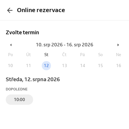
Online rezervace
Zvolte termín
10. srp 2026 - 16. srp 2026
Po
Út
St
Čt
Pá
So
Ne
10
11
12
13
14
15
16
středa, 12. srpna 2026
DOPOLEDNE
10:00