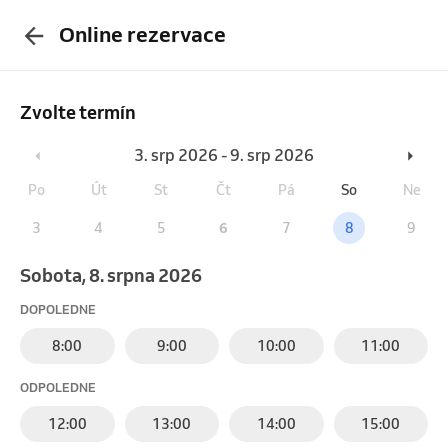
Online rezervace
Zvolte termín
3. srp 2026 - 9. srp 2026
Po
Út
St
Čt
Pá
So
Ne
3
4
5
6
7
8
9
sobota, 8. srpna 2026
DOPOLEDNE
8:00
9:00
10:00
11:00
ODPOLEDNE
12:00
13:00
14:00
15:00