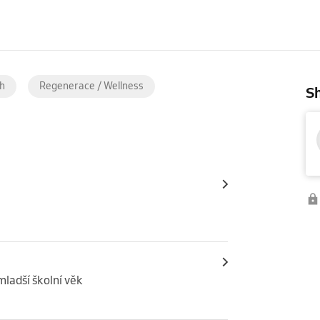
sh
Regenerace / Wellness
Sh
mladší školní věk