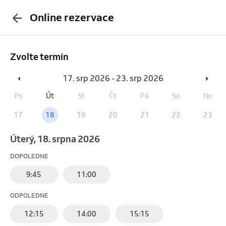
Online rezervace
Zvolte termín
17. srp 2026 - 23. srp 2026
Po
Út
St
Čt
Pá
So
Ne
17
18
19
20
21
22
23
úterý, 18. srpna 2026
DOPOLEDNE
9:45
11:00
ODPOLEDNE
12:15
14:00
15:15