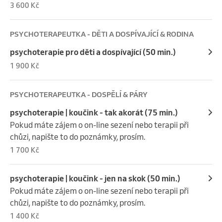
3 600 Kč
přinese svou zdravotní dokumentaci, která může 
pomoci lépe porozumět širšímu kontextu jeho obtíží. 
Pro hlubší práci bývají vhodná dvě na sebe navazující 
PSYCHOTERAPEUTKA - DĚTI A DOSPÍVAJÍCÍ & RODINA
setkání, obvyklé je však i jen jedno sezení.
psychoterapie pro děti a dospívající (50 min.)
1 900 Kč
PSYCHOTERAPEUTKA - DOSPĚLÍ & PÁRY
psychoterapie | koučink - tak akorát (75 min.)
Pokud máte zájem o on-line sezení nebo terapii při 
chůzi, napište to do poznámky, prosím.
1 700 Kč
psychoterapie | koučink - jen na skok (50 min.)
Pokud máte zájem o on-line sezení nebo terapii při 
chůzi, napište to do poznámky, prosím.
1 400 Kč