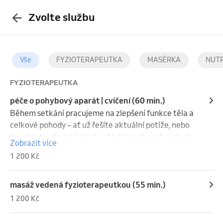
Zvolte službu
Vše
FYZIOTERAPEUTKA
MASÉRKA
NUTR
FYZIOTERAPEUTKA
péče o pohybový aparát | cvičení (60 min.)
Během setkání pracujeme na zlepšení funkce těla a 
celkové pohody – ať už řešíte aktuální potíže, nebo 
jim chcete předcházet. Součástí je odborně vedené 
Zobrazit více
cvičení přizpůsobené vašemu tělu a konkrétní 
1 200 Kč
doporučení pro vaše každodenní fungování (držení 
těla, ergonomie, vhodné cviky na doma). Podle 
potřeby zařazujeme také uvolnění přetížených svalů 
masáž vedená fyzioterapeutkou (55 min.)
pomocí manuálních technik (např. masáž, tejpování), 
1 200 Kč
které podpoří úlevu i regeneraci. Služba je vhodná 
pro každého, kdo chce zmírnit bolest, zvládnout 