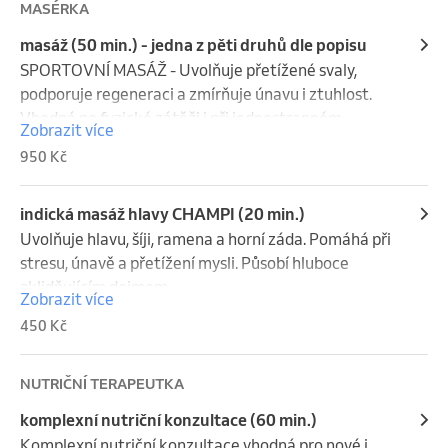
MASÉRKA
přetížení nebo aktivně předcházet vzniku 
chronických obtíží.
masáž (50 min.) - jedna z pěti druhů dle popisu
SPORTOVNÍ MASÁŽ - Uvolňuje přetížené svaly, 
podporuje regeneraci a zmírňuje únavu i ztuhlost. 
Vhodná po fyzické zátěži i při jednostranném 
Zobrazit více
přetížení. Přináší úlevu a lehkost v těle.

950 Kč
KLASICKÁ REKONDIČNÍ MASÁŽ - Celkově uvolňuje 
tělo, odbourává svalové napětí a stres. Ideální při 
sedavé práci a dlouhodobé ztuhlosti. Navozuje 
indická masáž hlavy CHAMPI (20 min.)
hlubokou relaxaci a klid.

Uvolňuje hlavu, šíji, ramena a horní záda. Pomáhá při 
MADEROTERAPIE (TĚLO A OBLIČEJ) - Masáž 
stresu, únavě a přetížení mysli. Působí hluboce 
dřevěnými nástroji podporuje prokrvení, uvolnění 
zklidňujícím dojmem.

Zobrazit více
svalů a regeneraci. Vhodná při napětí, těžkých 
(lze absolvovat samostatně, případně jako příjemné 
450 Kč
nohách i pro péči o pokožku. Harmonizuje tělo a 
rozšíření k 50minutové masáži)
zklidňuje.

ANTICELULITIDNÍ MASÁŽ - Podporuje prokrvení a 
NUTRIČNÍ TERAPEUTKA
uvolnění podkožních tkání. Pomáhá při těžkých 
komplexní nutriční konzultace (60 min.)
nohách a ztuhlosti problémových partií. Prováděna 
Komplexní nutriční konzultace vhodná pro nové i 