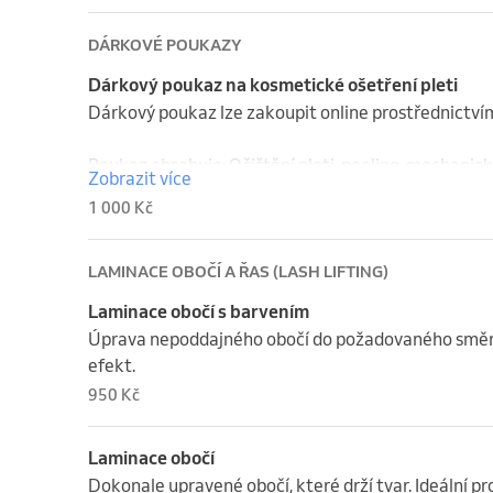
DÁRKOVÉ POUKAZY
Dárkový poukaz na kosmetické ošetření pleti
Dárkový poukaz lze zakoupit online prostřednictv
Poukaz obsahuje: Očištění pleti, peeling, mechanické
Zobrazit více
a dekoltu, závěrečná péče o pleť. Úprava a barvení 
1 000 Kč
LAMINACE OBOČÍ A ŘAS (LASH LIFTING)
Laminace obočí s barvením
Úprava nepoddajného obočí do požadovaného směru, 
efekt.
950 Kč
Laminace obočí
Dokonale upravené obočí, které drží tvar. Ideální pr