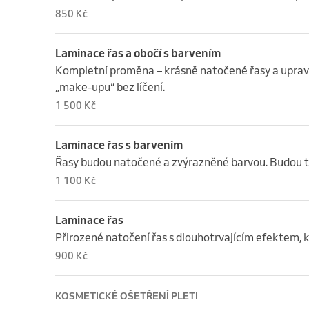
850 Kč
Laminace řas a obočí s barvením
Kompletní proměna – krásně natočené řasy a upraven
„make-upu“ bez líčení.
1 500 Kč
Laminace řas s barvením
Řasy budou natočené a zvýrazněné barvou. Budou tak
1 100 Kč
Laminace řas
Přirozené natočení řas s dlouhotrvajícím efektem, 
900 Kč
KOSMETICKÉ OŠETŘENÍ PLETI