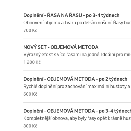
Doplnění - ŘASA NA ŘASU - po 3-4 týdnech
Obnovení objemu a tvaru po delším nošení. Řasy bu
700 Kč
NOVÝ SET - OBJEMOVÁ METODA
Výrazný efekt s více řasami na jedné. Ideální pro mi
1 200 Kč
Doplnění - OBJEMOVÁ METODA - po 2 týdnech
Rychlé doplnění pro zachování maximální hustoty 
600 Kč
Doplnění - OBJEMOVÁ METODA - po 3-4 týdnec
Kompletnější obnova, aby byly řasy opět krásně hu
800 Kč