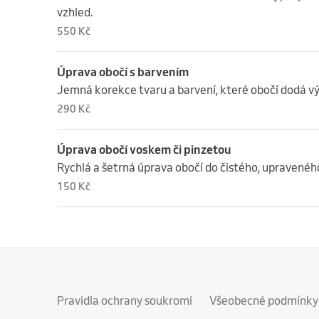
vzhled.
550 Kč
Úprava obočí s barvením
Jemná korekce tvaru a barvení, které obočí dodá vý
290 Kč
Úprava obočí voskem či pinzetou
Rychlá a šetrná úprava obočí do čistého, upravenéh
150 Kč
Pravidla ochrany soukromí
Všeobecné podmínky