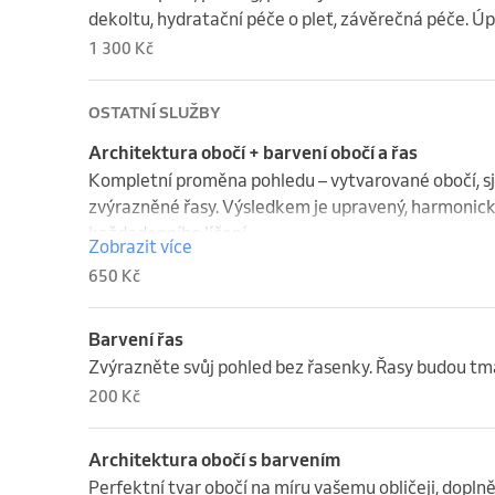
dekoltu, hydratační péče o pleť, závěrečná péče. Úp
1 300 Kč
OSTATNÍ SLUŽBY
Architektura obočí + barvení obočí a řas
Kompletní proměna pohledu – vytvarované obočí, s
zvýrazněné řasy. Výsledkem je upravený, harmonický
každodenního líčení.
Zobrazit více
650 Kč
Barvení řas
Zvýrazněte svůj pohled bez řasenky. Řasy budou tmav
200 Kč
Architektura obočí s barvením
Perfektní tvar obočí na míru vašemu obličeji, doplně