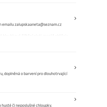
ím emailu zalupskaaneta@seznam.cz

 hloubkové čištění pleti, masáž obličeje 
obočí v ceně.
doplněná o barvení pro dlouhotrvající 
o husté či neposlušné chloupky.