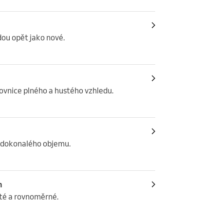
dou opět jako nové.
lovnice plného a hustého vzhledu.
a dokonalého objemu.
h
sté a rovnoměrné.