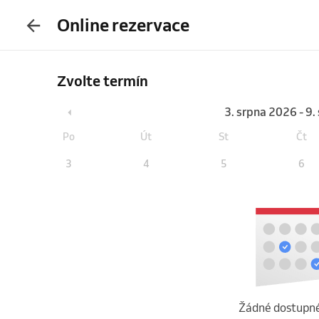
Online rezervace
Zvolte termín
3. srpna 2026 - 9
Po
Út
St
Čt
3
4
5
6
Žádné dostupné