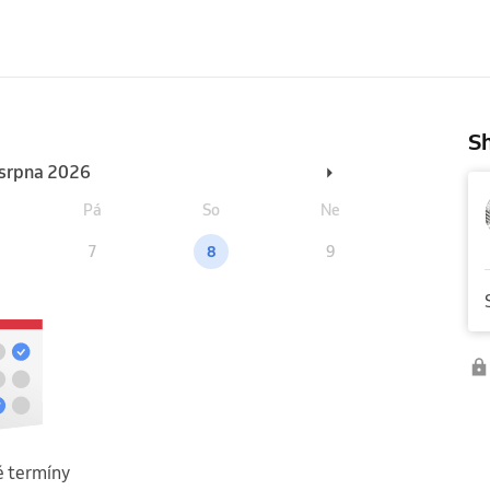
Sh
. srpna 2026
Pá
So
Ne
7
8
9
 termíny