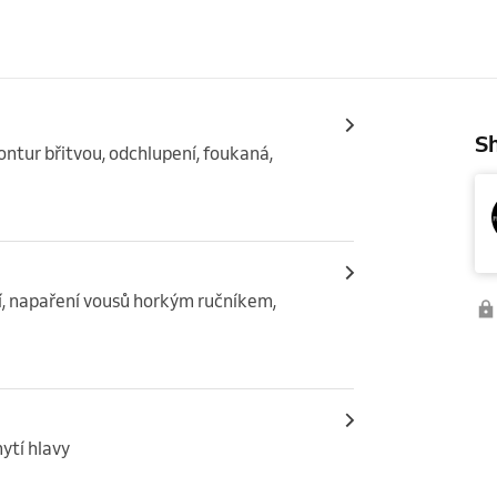
Sh
ontur břitvou, odchlupení, foukaná, 
í, napaření vousů horkým ručníkem, 
ytí hlavy