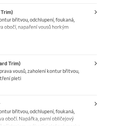
 Trim)
ontur břitvou, odchlupení, foukaná, 
va obočí, napaření vousů horkým 
ard Trim)
rava vousů, zaholení kontur břitvou, 
ření pleti
️
ontur břitvou, odchlupení, foukaná, 
a obočí. Napářka, parní obličejový 
 přístrojem, vyživující pleťová maska. 