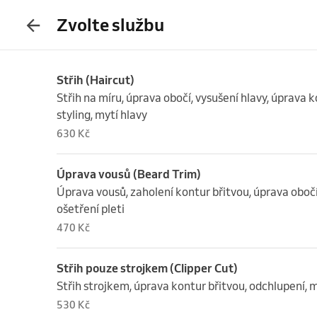
Zvolte službu
Střih (Haircut)
Střih na míru, úprava obočí, vysušení hlavy, úprava k
styling, mytí hlavy
630 Kč
Úprava vousů (Beard Trim)
Úprava vousů, zaholení kontur břitvou, úprava oboč
ošetření pleti
470 Kč
Střih pouze strojkem (Clipper Cut)
Střih strojkem, úprava kontur břitvou, odchlupení, m
530 Kč