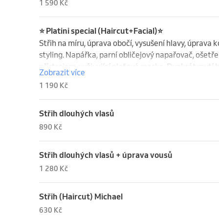
1 590 Kč
⭐️ Platini special (Haircut+Facial)⭐️
Střih na míru, úprava obočí, vysušení hlavy, úprava k
styling. Napářka, parní obličejový napařovač, ošetře
přístrojem, vyživující pleťová maska. Dvakrát mytí h
Zobrazit více
1 190 Kč
Střih dlouhých vlasů
890 Kč
Střih dlouhých vlasů + úprava vousů
1 280 Kč
Střih (Haircut) Michael
630 Kč