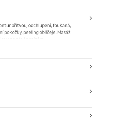
ontur břitvou, odchlupení, foukaná, 
ní pokožky, peeling obličeje. Masáž 
lavy, na závěr balzám.