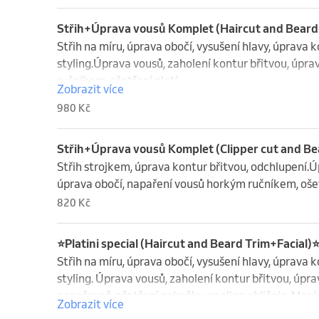
Střih+Úprava vousů Komplet (Haircut and Beard
Střih na míru, úprava obočí, vysušení hlavy, úprava k
styling.Úprava vousů, zaholení kontur břitvou, úpra
ručníkem, ošetření pleti
Zobrazit více
980 Kč
Střih+Úprava vousů Komplet (Clipper cut and Be
Střih strojkem, úprava kontur břitvou, odchlupení.Úp
úprava obočí, napaření vousů horkým ručníkem, ošet
820 Kč
⭐️Platini special (Haircut and Beard Trim+Facial)⭐
Střih na míru, úprava obočí, vysušení hlavy, úprava k
styling. Úprava vousů, zaholení kontur břitvou, úprav
napařovač, ošetření pokožky, peeling obličeje. Masáž
Zobrazit více
Dvakrát mytí hlavy, na závěr balzám.