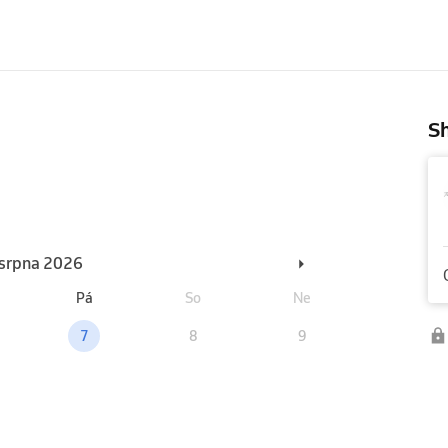
Sh
. srpna 2026
Pá
So
Ne
7
8
9