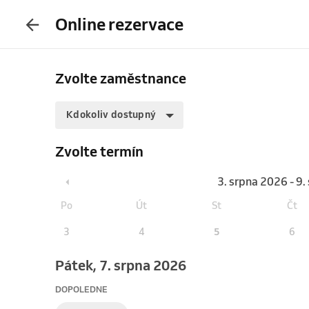
Online rezervace
Zvolte zaměstnance
Kdokoliv dostupný
Zvolte termín
3. srpna 2026 - 9
Po
Út
St
Čt
3
4
5
6
pátek, 7. srpna 2026
DOPOLEDNE