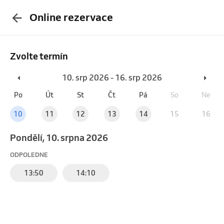
Online rezervace
Zvolte termín
10. srp 2026 - 16. srp 2026
Po
Út
St
Čt
Pá
So
Ne
10
11
12
13
14
15
16
pondělí, 10. srpna 2026
ODPOLEDNE
13:50
14:10