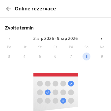
Online rezervace
Zvolte termín
3. srp 2026 - 9. srp 2026
Po
Út
St
Čt
Pá
So
Ne
3
4
5
6
7
8
9