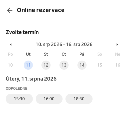
Online rezervace
Zvolte termín
10. srp 2026 - 16. srp 2026
Po
Út
St
Čt
Pá
So
Ne
10
11
12
13
14
15
16
úterý, 11. srpna 2026
ODPOLEDNE
15:30
16:00
18:30