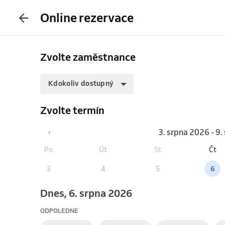
Online rezervace
Zvolte zaměstnance
Kdokoliv dostupný
Zvolte termín
3. srpna 2026 - 9
Po
Út
St
Čt
3
4
5
6
Dnes, 6. srpna 2026
ODPOLEDNE