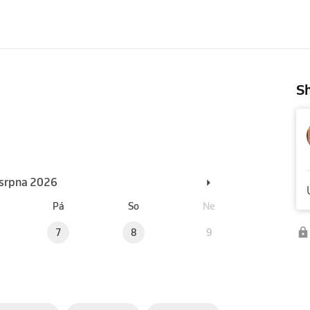
Sh
. srpna 2026
Pá
So
Ne
7
8
9