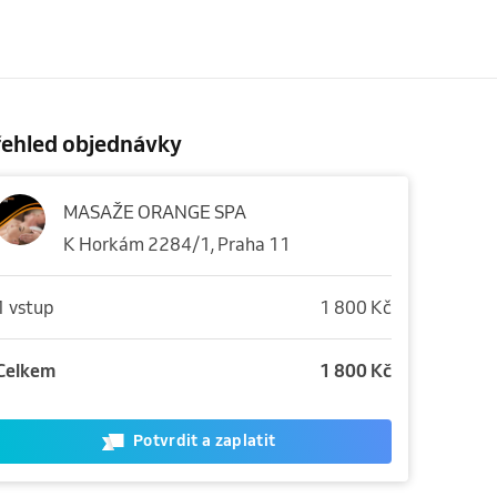
řehled objednávky
MASAŽE ORANGE SPA
K Horkám 2284/1, Praha 11
1 vstup
1 800 Kč
Celkem
1 800 Kč
Potvrdit a zaplatit