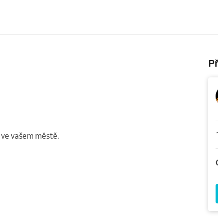
P
b ve vašem městě.