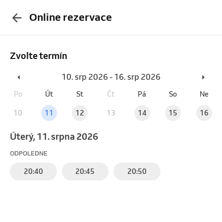
Online rezervace
Zvolte termín
10. srp 2026 - 16. srp 2026
Po
Út
St
Čt
Pá
So
Ne
10
11
12
13
14
15
16
úterý, 11. srpna 2026
ODPOLEDNE
20:40
20:45
20:50