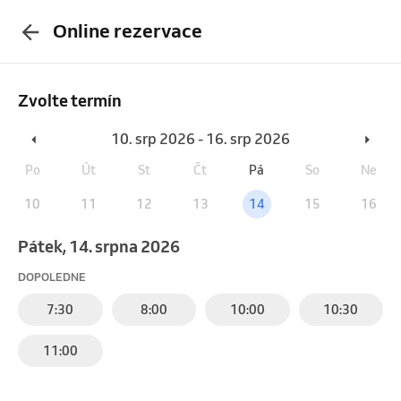
Online rezervace
Zvolte termín
10. srp 2026 - 16. srp 2026
Po
Út
St
Čt
Pá
So
Ne
10
11
12
13
14
15
16
pátek, 14. srpna 2026
DOPOLEDNE
7:30
8:00
10:00
10:30
11:00