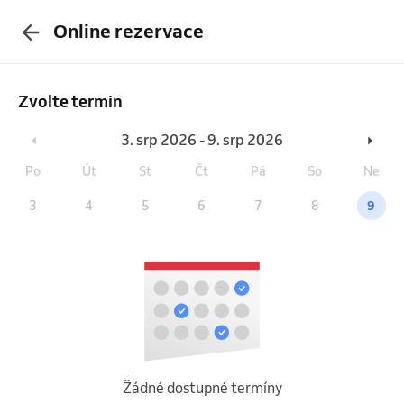
Online rezervace
Zvolte termín
3. srp 2026 - 9. srp 2026
Po
Út
St
Čt
Pá
So
Ne
3
4
5
6
7
8
9
Žádné dostupné termíny